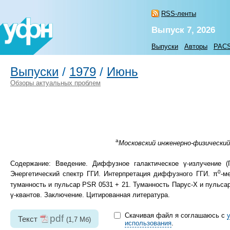
RSS-ленты
Выпуск 7, 2026
Выпуски
Авторы
PAC
Выпуски
/
1979
/
Июнь
Обзоры актуальных проблем
а
Московский инженерно-физический
Содержание: Введение. Диффузное галактическое γ-излучение (
0
Энергетический спектр ГГИ. Интерпретация диффузного ГГИ. π
-м
туманность и пульсар PSR 0531 + 21. Туманность Парус-Х и пульс
γ-квантов. Заключение. Цитированная литература.
Скачивая файл я соглашаюсь с
pdf
Текст
(1,7 Мб)
использования
.