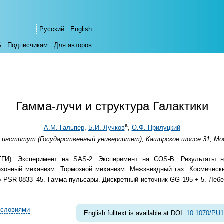
Русский
English
S
Подписчикам
Для авторов
Гамма-лучи и структура Галактики
а
А.М. Гальпер
,
Б.И. Лучков
,
О.Ф. Прилуцкий
 институт (Государственный университет), Каширское шоссе 31, Мос
ГГИ). Эксперимент на SAS-2. Эксперимент на COS-B. Результаты н
езонный механизм. Тормозной механизм. Межзвездный газ. Космически
ар PSR
0833–45.
Гамма-пульсары. Дискретный источник GG 195 + 5. Лебе
условиями
English fulltext is available at DOI:
10.1070/PU