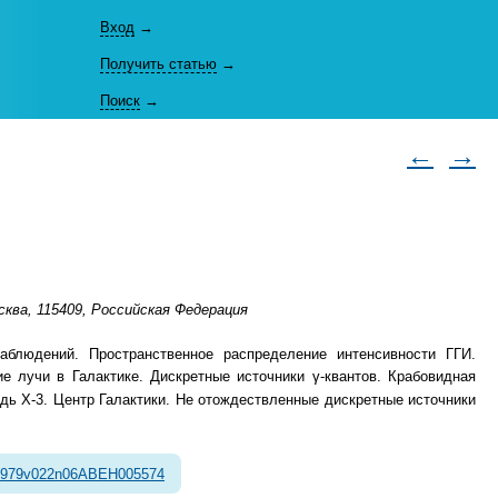
Вход
→
Получить статью
→
Поиск
→
←
→
ква, 115409, Российская Федерация
аблюдений. Пространственное распределение интенсивности ГГИ.
е лучи в Галактике. Дискретные источники γ-квантов. Крабовидная
дь Х-3. Центр Галактики. Не отождествленные дискретные источники
1979v022n06ABEH005574