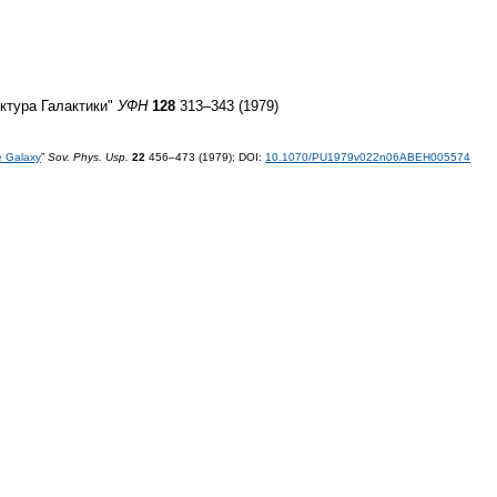
ктура Галактики"
УФН
128
313–343 (1979)
e Galaxy
”
Sov. Phys. Usp.
22
456–473 (1979);
DOI:
10.1070/PU1979v022n06ABEH005574