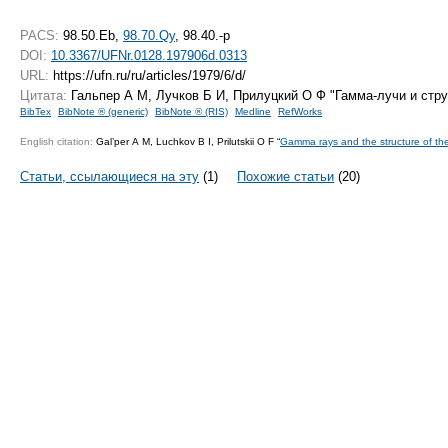
PACS:
98.50.Eb,
98.70.Qy
, 98.40.-p
DOI:
10.3367/UFNr.0128.197906d.0313
URL:
https://ufn.ru/ru/articles/1979/6/d/
Цитата:
Гальпер А М, Лучков Б И, Прилуцкий О Ф "Гамма-лучи и стру
BibTex
BibNote ® (generic)
BibNote ® (RIS)
Medline
RefWorks
English citation:
Gal’per A M, Luchkov B I, Prilutskii O F “
Gamma rays and the structure of th
Статьи, ссылающиеся на эту
(1)
Похожие статьи
(20)