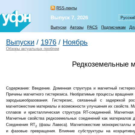
RSS-ленты
Выпуск 7, 2026
Русски
Выпуски
Авторы
PACS
Подписчикам
Дл
Выпуски
/
1976
/
Ноябрь
Обзоры актуальных проблем
Редкоземельные м
Содержание: Введение. Доменная структура и магнитный гистере
Причины магнитного гистерезиса. Необратимые процессы вращения
зародышеобразования. Гистерезис, связанный с задержкой р
магнитожесткие материалы и возможности улучшения их свойств. М
сплавов и кристаллическая структура RT-соединений. Магнитная
Магнитные свойства редкоземельных соединений как материалов 
Соединения RT
(фазы Лавеса). Магнитожесткие монокристаллы и
2
и фазовые превращения. Влияние субструктуры на коэрцитивн