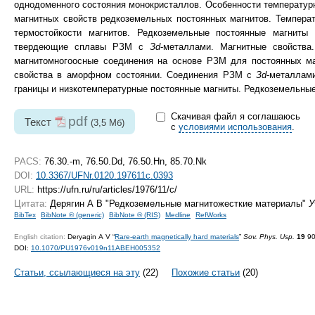
однодоменного состояния монокристаллов. Особенности температур
магнитных свойств редкоземельных постоянных магнитов. Температ
термостойкости магнитов. Редкоземельные постоянные магниты 
твердеющие сплавы РЗМ с
Зd
-металлами. Магнитные свойства
магнитомногоосные соединения на основе РЗМ для постоянных маг
свойства в аморфном состоянии. Соединения РЗМ с
Зd
-металлам
границы и низкотемпературные постоянные магниты. Редкоземельные
Скачивая файл я соглашаюсь
pdf
Текст
(3,5 Мб)
с
условиями использования
.
PACS:
76.30.-m, 76.50.Dd, 76.50.Hn, 85.70.Nk
DOI:
10.3367/UFNr.0120.197611c.0393
URL:
https://ufn.ru/ru/articles/1976/11/c/
Цитата:
Дерягин А В "Редкоземельные магнитожесткие материалы"
У
BibTex
BibNote ® (generic)
BibNote ® (RIS)
Medline
RefWorks
English citation:
Deryagin A V “
Rare-earth magnetically hard materials
”
Sov. Phys. Usp.
19
90
DOI:
10.1070/PU1976v019n11ABEH005352
Статьи, ссылающиеся на эту
(22)
Похожие статьи
(20)