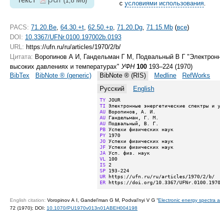
(1,8 Мб)
с
условиями использования
.
PACS:
71.20.Be
,
64.30.+t
,
62.50.+p
,
71.20.Dg
,
71.15.Mb
(
все
)
DOI:
10.3367/UFNr.0100.197002b.0193
URL:
https://ufn.ru/ru/articles/1970/2/b/
Цитата:
Воропинов А И, Гандельман Г М, Подвальный В Г "Электронн
высоких давлениях и температурах"
УФН
100
193–224 (1970)
BibTex
BibNote ® (generic)
BibNote ® (RIS)
Medline
RefWorks
Русский
English
TY
TI
AU
AU
AU
PB
PY
JO
JF
JA
VL
IS
SP
UR
ER
 https://doi.org/10.3367/UFNr.0100.197
English citation:
Voropinov A I, Gandel’man G M, Podval’nyi V G “
Electronic energy spectra a
72 (1970);
DOI:
10.1070/PU1970v013n01ABEH004198