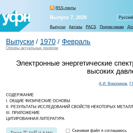
RSS-ленты
Выпуск 7, 2026
Русски
Выпуски
Авторы
PACS
Подписчикам
Дл
Выпуски
/
1970
/
Февраль
Обзоры актуальных проблем
Электронные энергетические спект
высоких давл
А.И. Воропинов
,
Г
СОДЕРЖАНИЕ
I. ОБЩИЕ ФИЗИЧЕСКИЕ ОСНОВЫ
II. РЕЗУЛЬТАТЫ ИССЛЕДОВАНИЙ СВОЙСТВ НЕКОТОРЫХ МЕТАЛ
III. ПРИЛОЖЕНИЕ
ЦИТИРОВАННАЯ ЛИТЕРАТУРА
Скачивая файл я соглашаюсь
pdf
Текст