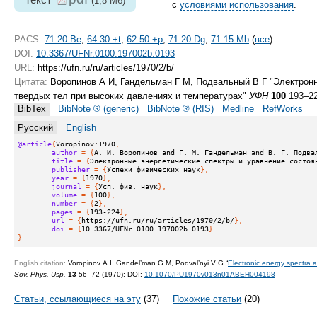
(1,8 Мб)
с
условиями использования
.
PACS:
71.20.Be
,
64.30.+t
,
62.50.+p
,
71.20.Dg
,
71.15.Mb
(
все
)
DOI:
10.3367/UFNr.0100.197002b.0193
URL:
https://ufn.ru/ru/articles/1970/2/b/
Цитата:
Воропинов А И, Гандельман Г М, Подвальный В Г "Электронн
твердых тел при высоких давлениях и температурах"
УФН
100
193–22
BibTex
BibNote ® (generic)
BibNote ® (RIS)
Medline
RefWorks
Русский
English
@article
{
Voropinov:1970
,
author
 = {
А. И. Воропинов and Г. М. Гандельман and В. Г. Подва
title
 = {
Электронные энергетические спектры и уравнение состоя
publisher
 = {
Успехи физических наук
},
year
 = {
1970
},
journal
 = {
Усп. физ. наук
},
volume
 = {
100
},
number
 = {
2
},
pages
 = {
193-224
},
url
 = {
https://ufn.ru/ru/articles/1970/2/b/
},
doi
 = {
10.3367/UFNr.0100.197002b.0193
}
}
English citation:
Voropinov A I, Gandel’man G M, Podval’nyi V G “
Electronic energy spectra a
Sov. Phys. Usp.
13
56–72 (1970);
DOI:
10.1070/PU1970v013n01ABEH004198
Статьи, ссылающиеся на эту
(37)
Похожие статьи
(20)