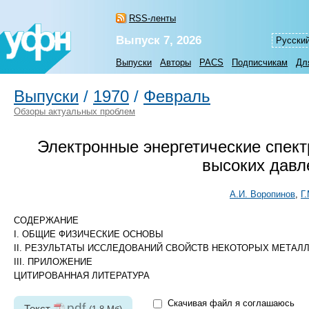
RSS-ленты
Выпуск 7, 2026
Русски
Выпуски
Авторы
PACS
Подписчикам
Дл
Выпуски
/
1970
/
Февраль
Обзоры актуальных проблем
Электронные энергетические спект
высоких давл
А.И. Воропинов
,
Г
СОДЕРЖАНИЕ
I. ОБЩИЕ ФИЗИЧЕСКИЕ ОСНОВЫ
II. РЕЗУЛЬТАТЫ ИССЛЕДОВАНИЙ СВОЙСТВ НЕКОТОРЫХ МЕТАЛ
III. ПРИЛОЖЕНИЕ
ЦИТИРОВАННАЯ ЛИТЕРАТУРА
Скачивая файл я соглашаюсь
pdf
Текст