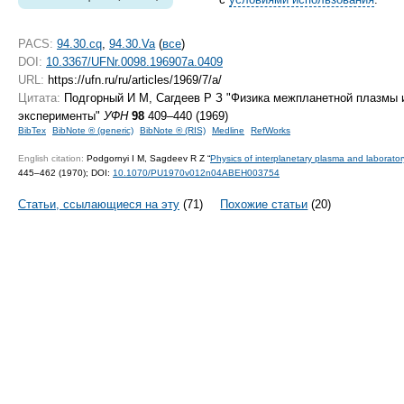
PACS:
94.30.cq
,
94.30.Va
(
все
)
DOI:
10.3367/UFNr.0098.196907a.0409
URL:
https://ufn.ru/ru/articles/1969/7/a/
Цитата:
Подгорный И М, Сагдеев Р З "Физика межпланетной плазмы 
эксперименты"
УФН
98
409–440 (1969)
BibTex
BibNote ® (generic)
BibNote ® (RIS)
Medline
RefWorks
English citation:
Podgornyi I M, Sagdeev R Z “
Physics of interplanetary plasma and laborato
445–462 (1970);
DOI:
10.1070/PU1970v012n04ABEH003754
Статьи, ссылающиеся на эту
(71)
Похожие статьи
(20)