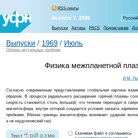
RSS-ленты
Выпуск 7, 2026
Русски
Выпуски
Авторы
PACS
Подписчикам
Дл
Выпуски
/
1969
/
Июль
Обзоры актуальных проблем
Физика межпланетной пла
И.М. По
Согласно современным представлениям глобальная картина вза
образом. В процессе радиального расширения горячей плазмы сол
скорость становится столь большой, что течение переходит в све
магнитосфера, внутри которой создаются условия захвата заряже
пробками. Вблизи границы магнитосферы возникает ударная волна
а не кнудсеновский газ).
Скачивая файл я соглашаюсь
pdf
Текст
(2,3 Мб)
с
условиями использования
.