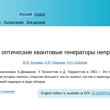
Русский
English
S
Подписчикам
Для авторов
 оптические квантовые генераторы непр
В.Ф. Китаева
,
А.И. Одинцов
,
Н.Н. Соболев
реализован А.Джаваном, У. Беннеттом и Д. Херриоттом в 1961 г. Эт
ом которых явилось открытие большого числа газовых систем и переход
ний подведен в ряде обзоров.
условиями
English fulltext is available at DOI:
10.1070/PU