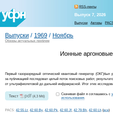
RSS-ленты
Выпуск 7, 2026
Выпуски
Авторы
PAC
Выпуски
/
1969
/
Ноябрь
Обзоры актуальных проблем
Ионные аргоновые
Первый газоразрядный оптический квантовый генератор (ОКГ)был 
за публикацией последовал целый поток поисковых работ, результат
от ультрафиолетовой до дальней инфракрасной. Итог этих исследова
Скачивая файл я соглашаюсь с
pdf
Текст
(4,3 Мб)
использования
.
PACS:
42.55.Lt
,
42.60.By
,
42.60.Pk
,
42.60.Jf
,
42.79.Bh
,
42.60.Lh
(
все
)