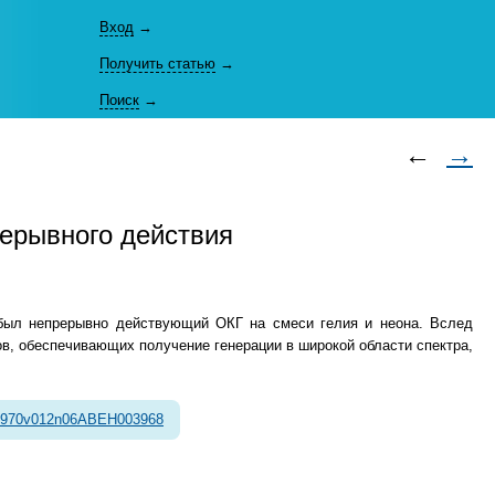
Вход
→
Получить статью
→
Поиск
→
←
→
ерывного действия
о был непрерывно действующий ОКГ на смеси гелия и неона. Вслед
ов, обеспечивающих получение генерации в широкой области спектра,
1970v012n06ABEH003968