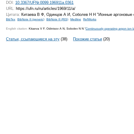
DOI:
10.3367/UFNr.0099.196911a.0361
URL:
https://ufn.ru/ru/articles/1969/11/a/
Цитата:
Китаева В Ф, Одинцов А И, Соболев Н Н "Ионные аргоновые 
BibTex
BibNote ® (generic)
BibNote ® (RIS)
Medline
RefWorks
English citation:
Kitaeva V F, Odintsov A N, Sobolev N N “
Continuously operating argon ion l
Статьи, ссылающиеся на эту
(38)
Похожие статьи
(20)