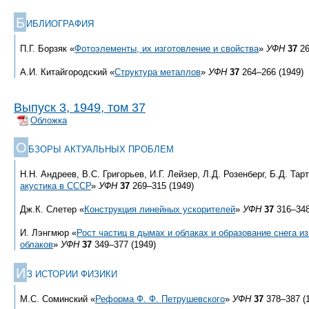
Б
ИБЛИОГРАФИЯ
П.Г. Борзяк «
Фотоэлементы, их изготовление и свойства
»
УФН
37
26
А.И. Китайгородский «
Структура металлов
»
УФН
37
264–266 (1949)
Выпуск 3, 1949, том 37
Обложка
О
БЗОРЫ АКТУАЛЬНЫХ ПРОБЛЕМ
Н.Н. Андреев, В.С. Григорьев, И.Г. Лейзер, Л.Д. Розенберг, Б.Д. Тар
акустика в СССР
»
УФН
37
269–315 (1949)
Дж.К. Слетер «
Конструкция линейных ускорителей
»
УФН
37
316–348
И. Лэнгмюр «
Рост частиц в дымах и облаках и образование снега 
облаков
»
УФН
37
349–377 (1949)
И
З ИСТОРИИ ФИЗИКИ
М.С. Соминский «
Реформа Ф. Ф. Петрушевского
»
УФН
37
378–387 (