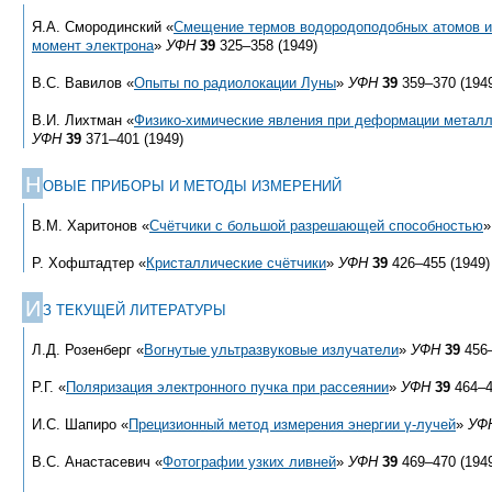
Я.А. Смородинский «
Смещение термов водородоподобных атомов и
момент электрона
»
УФН
39
325–358 (1949)
В.С. Вавилов «
Опыты по радиолокации Луны
»
УФН
39
359–370 (194
В.И. Лихтман «
Физико-химические явления при деформации метал
УФН
39
371–401 (1949)
Н
ОВЫЕ ПРИБОРЫ И МЕТОДЫ ИЗМЕРЕНИЙ
В.М. Харитонов «
Счётчики с большой разрешающей способностью
Р. Хофштадтер «
Кристаллические счётчики
»
УФН
39
426–455 (1949)
И
З ТЕКУЩЕЙ ЛИТЕРАТУРЫ
Л.Д. Розенберг «
Вогнутые ультразвуковые излучатели
»
УФН
39
456–
Р.Г. «
Поляризация электронного пучка при рассеянии
»
УФН
39
464–4
И.С. Шапиро «
Прецизионный метод измерения энергии γ-лучей
»
УФ
В.С. Анастасевич «
Фотографии узких ливней
»
УФН
39
469–470 (194