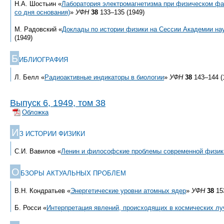
Н.А. Шостьин «
Лаборатория электромагнетизма при физическом фа
со дня основания)
»
УФН
38
133–135 (1949)
М. Радовский «
Доклады по истории физики на Сессии Академии на
(1949)
Б
ИБЛИОГРАФИЯ
Л. Белл «
Радиоактивные индикаторы в биологии
»
УФН
38
143–144 (
Выпуск 6, 1949, том 38
Обложка
И
З ИСТОРИИ ФИЗИКИ
С.И. Вавилов «
Ленин и философские проблемы современной физик
О
БЗОРЫ АКТУАЛЬНЫХ ПРОБЛЕМ
В.Н. Кондратьев «
Энергетические уровни атомных ядер
»
УФН
38
153
Б. Росси «
Интерпретация явлений, происходящих в космических лу