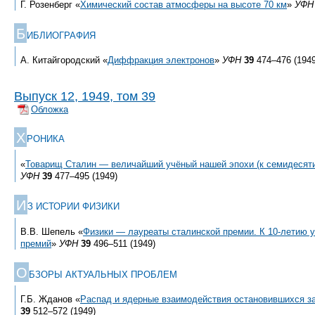
Г. Розенберг «
Химический состав атмосферы на высоте 70 км
»
УФН
Б
ИБЛИОГРАФИЯ
А. Китайгородский «
Диффракция электронов
»
УФН
39
474–476 (1949
Выпуск 12, 1949, том 39
Обложка
Х
РОНИКА
«
Товарищ Сталин — величайший учёный нашей эпохи (к семидесят
УФН
39
477–495 (1949)
И
З ИСТОРИИ ФИЗИКИ
В.В. Шепель «
Физики — лауреаты сталинской премии. К
10-летию
у
премий
»
УФН
39
496–511 (1949)
О
БЗОРЫ АКТУАЛЬНЫХ ПРОБЛЕМ
Г.Б. Жданов «
Распад и ядерные взаимодействия остановившихся з
39
512–572 (1949)