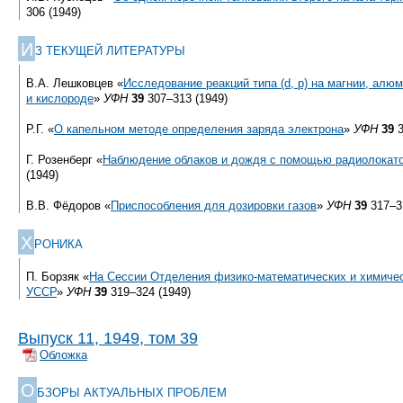
306 (1949)
И
З ТЕКУЩЕЙ ЛИТЕРАТУРЫ
В.А. Лешковцев «
Исследование реакций типа (d, p) на магнии, алю
и кислороде
»
УФН
39
307–313 (1949)
Р.Г. «
О капельном методе определения заряда электрона
»
УФН
39
3
Г. Розенберг «
Наблюдение облаков и дождя с помощью радиолокат
(1949)
В.В. Фёдоров «
Приспособления для дозировки газов
»
УФН
39
317–31
Х
РОНИКА
П. Борзяк «
На Сессии Отделения физико-математических и химичес
УССР
»
УФН
39
319–324 (1949)
Выпуск 11, 1949, том 39
Обложка
О
БЗОРЫ АКТУАЛЬНЫХ ПРОБЛЕМ