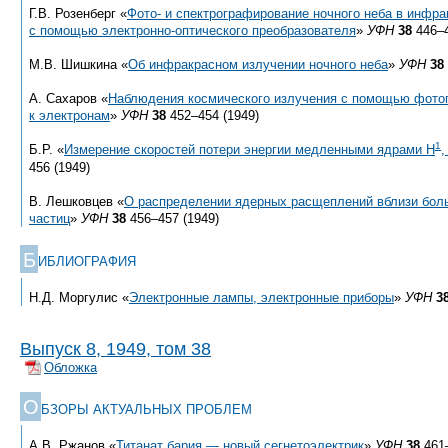
Г.В. Розенберг «
Фото- и спектрографирование ночного неба в инфра
с помощью электронно-оптического преобразователя
»
УФН
38
446–4
М.В. Шишкина «
Об инфракрасном излучении ночного неба
»
УФН
38
А. Сахаров «
Наблюдения космического излучения с помощью фотоп
к электронам
»
УФН
38
452–454 (1949)
1
Б.Р. «
Измерение скоростей потери энергии медленными ядрами Н
,
456 (1949)
В. Лешковцев «
О распределении ядерных расщеплений вблизи бол
частиц
»
УФН
38
456–457 (1949)
Б
ИБЛИОГРАФИЯ
Н.Д. Моргулис «
Электронные лампы, электронные приборы
»
УФН
3
Выпуск 8, 1949, том 38
Обложка
О
БЗОРЫ АКТУАЛЬНЫХ ПРОБЛЕМ
А.В. Ржанов «
Титанат бария — новый сегнетоэлектрик
»
УФН
38
461–