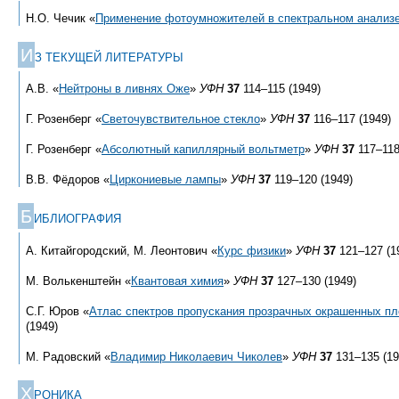
Н.О. Чечик «
Применение фотоумножителей в спектральном анализ
И
З ТЕКУЩЕЙ ЛИТЕРАТУРЫ
А.В. «
Нейтроны в ливнях Оже
»
УФН
37
114–115 (1949)
Г. Розенберг «
Светочувствительное стекло
»
УФН
37
116–117 (1949)
Г. Розенберг «
Абсолютный капиллярный вольтметр
»
УФН
37
117–118
В.В. Фёдоров «
Циркониевые лампы
»
УФН
37
119–120 (1949)
Б
ИБЛИОГРАФИЯ
А. Китайгородский, М. Леонтович «
Курс физики
»
УФН
37
121–127 (1
М. Волькенштейн «
Квантовая химия
»
УФН
37
127–130 (1949)
С.Г. Юров «
Атлас спектров пропускания прозрачных окрашенных пл
(1949)
М. Радовский «
Владимир Николаевич Чиколев
»
УФН
37
131–135 (19
Х
РОНИКА