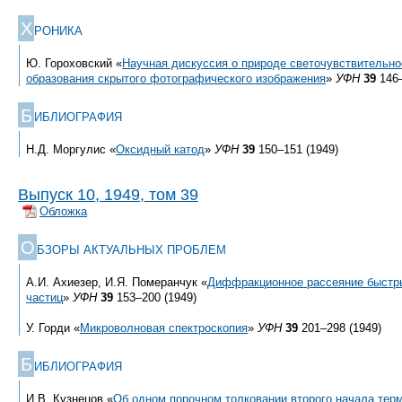
Х
РОНИКА
Ю. Гороховский «
Научная дискуссия о природе светочувствительно
образования скрытого фотографического изображения
»
УФН
39
146–
Б
ИБЛИОГРАФИЯ
Н.Д. Моргулис «
Оксидный катод
»
УФН
39
150–151 (1949)
Выпуск 10, 1949, том 39
Обложка
О
БЗОРЫ АКТУАЛЬНЫХ ПРОБЛЕМ
А.И. Ахиезер, И.Я. Померанчук «
Диффракционное рассеяние быстры
частиц
»
УФН
39
153–200 (1949)
У. Горди «
Микроволновая спектроскопия
»
УФН
39
201–298 (1949)
Б
ИБЛИОГРАФИЯ
И.В. Кузнецов «
Об одном порочном толковании второго начала тер