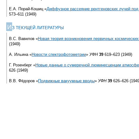
Е.А. Порай-Кошиц «
Диффузное рассеяние рентгеновских лучей по
573–611 (1949)
И
З ТЕКУЩЕЙ ЛИТЕРАТУРЫ
В.С. Вавилов «
Новая теория возникновения первичных космических
(1949)
А. Ильина «
Новости спектрофотометрии
»
УФН
39
619–623 (1949)
Г. Розенберг «
Новые данные о сумеречной люминесценции атмосфе
626 (1949)
В.В. Фёдоров «
Подвижные вакуумные вводы
»
УФН
39
626–626 (1949