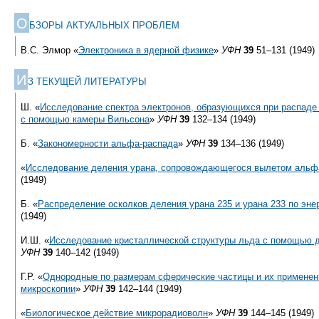
О
БЗОРЫ АКТУАЛЬНЫХ ПРОБЛЕМ
В.С. Элмор «
Электроника в ядерной физике
»
УФН
39
51–131 (1949)
И
З ТЕКУЩЕЙ ЛИТЕРАТУРЫ
Ш. «
Исследование спектра электронов, образующихся при распаде
с помощью камеры Вильсона
»
УФН
39
132–134 (1949)
Б. «
Закономерности альфа-распада
»
УФН
39
134–136 (1949)
«
Исследование деления урана, сопровождающегося вылетом альф
(1949)
Б. «
Распределение осколков деления урана 235 и урана 233 по эне
(1949)
И.Ш. «
Исследование кристаллической структуры льда с помощью 
УФН
39
140–142 (1949)
Г.Р. «
Однородные по размерам сферические частицы и их применен
микроскопии
»
УФН
39
142–144 (1949)
«
Биологическое действие микрорадиоволн
»
УФН
39
144–145 (1949)