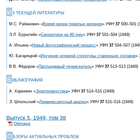
И
З ТЕКУЩЕЙ ЛИТЕРАТУРЫ
М.С. Рабинович «
Время жизни тяжёлых мезонов
»
УФН
37
500–501 (
Э.Л. Бурштейн «
Синхротрон на 80 mev
»
УФН
37
501–504 (1949)
А. Ильина «
Новый фотографический процесс
»
УФН
37
504–507 (194
Ю. Багаряцкий «
Изучение атомной структуры стареющих сплавов
»
В.В. Фёдоров «
Палладиевый течеискатель
»
УФН
37
513–513 (1949)
Б
ИБЛИОГРАФИЯ
А. Харкевич «
Электроакустика
»
УФН
37
514–515 (1949)
Э. Шпольский «
Люминесцентный анализ
»
УФН
37
515–516 (1949)
Выпуск 5, 1949, том 38
Обложка
О
БЗОРЫ АКТУАЛЬНЫХ ПРОБЛЕМ