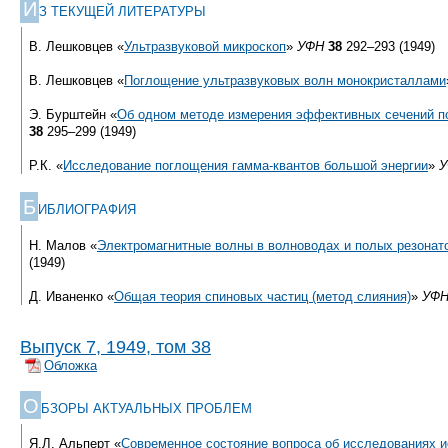
И
З ТЕКУЩЕЙ ЛИТЕРАТУРЫ
В. Лешковцев «
Ультразвуковой микроскоп
»
УФН
38
292–293 (1949)
В. Лешковцев «
Поглощение ультразвуковых волн монокристаллами
Э. Бурштейн «
Об одном методе измерения эффективных сечений п
38
295–299 (1949)
Р.К. «
Исследование поглощения гамма-квантов большой энергии
»
У
Б
ИБЛИОГРАФИЯ
Н. Малов «
Электромагнитные волны в волноводах и полых резонат
(1949)
Д. Иваненко «
Общая теория спиновых частиц (метод слияния)
»
УФ
Выпуск 7, 1949, том 38
Обложка
О
БЗОРЫ АКТУАЛЬНЫХ ПРОБЛЕМ
Я.Л. Альперт «
Современное состояние вопроса об исследованиях и