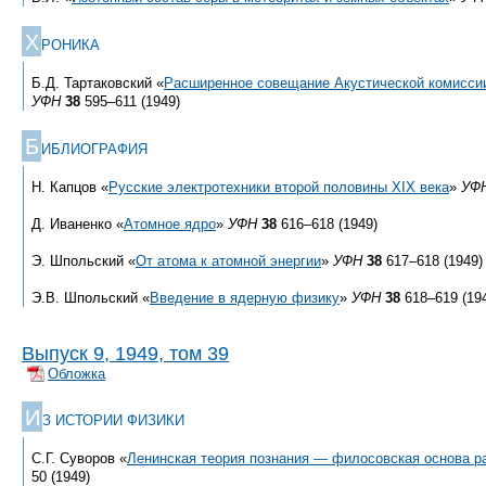
Х
РОНИКА
Б.Д. Тартаковский «
Расширенное совещание Акустической комисси
УФН
38
595–611 (1949)
Б
ИБЛИОГРАФИЯ
Н. Капцов «
Русские электротехники второй половины XIX века
»
УФ
Д. Иваненко «
Атомное ядро
»
УФН
38
616–618 (1949)
Э. Шпольский «
От атома к атомной энергии
»
УФН
38
617–618 (1949)
Э.В. Шпольский «
Введение в ядерную физику
»
УФН
38
618–619 (19
Выпуск 9, 1949, том 39
Обложка
И
З ИСТОРИИ ФИЗИКИ
С.Г. Суворов «
Ленинская теория познания — филосовская основа р
50 (1949)