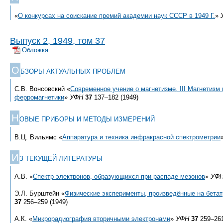
«
О конкурсах на соискание премий академии наук СССР в 1949 Г.
»
Выпуск 2, 1949, том 37
Обложка
О
БЗОРЫ АКТУАЛЬНЫХ ПРОБЛЕМ
С.В. Вонсовский «
Современное учение о магнетизме. III Магнетиз
ферромагнетики
»
УФН
37
137–182 (1949)
Н
ОВЫЕ ПРИБОРЫ И МЕТОДЫ ИЗМЕРЕНИЙ
В.Ц. Вильямс «
Аппаратура и техника инфракрасной спектрометрии
И
З ТЕКУЩЕЙ ЛИТЕРАТУРЫ
А.В. «
Спектр электронов, образующихся при распаде мезонов
»
УФ
Э.Л. Бурштейн «
Физические эксперименты, произведённые на бетат
37
256–259 (1949)
А.К. «
Микрорадиография вторичными электронами
»
УФН
37
259–261