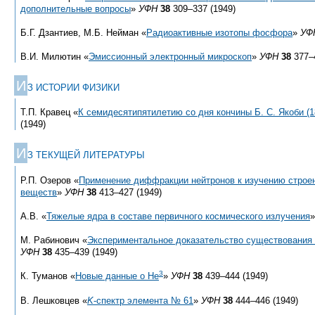
дополнительные вопросы
»
УФН
38
309–337 (1949)
Б.Г. Дзантиев, М.Б. Нейман «
Радиоактивные изотопы фосфора
»
УФ
В.И. Милютин «
Эмиссионный электронный микроскоп
»
УФН
38
377–4
И
З ИСТОРИИ ФИЗИКИ
Т.П. Кравец «
К семидесятипятилетию со дня кончины Б. С. Якоби
(
(1949)
И
З ТЕКУЩЕЙ ЛИТЕРАТУРЫ
Р.П. Озеров «
Применение диффракции нейтронов к изучению строе
веществ
»
УФН
38
413–427 (1949)
А.В. «
Тяжелые ядра в составе первичного космического излучения
М. Рабинович «
Экспериментальное доказательство существования
УФН
38
435–439 (1949)
3
К. Туманов «
Новые данные о Не
»
УФН
38
439–444 (1949)
В. Лешковцев «
K
-спектр элемента № 61
»
УФН
38
444–446 (1949)