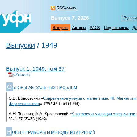
RSS-ленты
Выпуск 7, 2026
Русски
Выпуски
Авторы
PACS
Подписчикам
Дл
Выпуски
/
1949
Выпуск 1, 1949, том 37
Обложка
О
БЗОРЫ АКТУАЛЬНЫХ ПРОБЛЕМ
С.В. Вонсовский «
Современное учение о магнетизме. III. Магнетиз
ферромагнетизм
»
УФН
37
1–64 (1949)
А.Н. Теренин, А.А. Красновский «
К вопросу о миграции энергии при
УФН
37
65–73 (1949)
Н
ОВЫЕ ПРИБОРЫ И МЕТОДЫ ИЗМЕРЕНИЙ