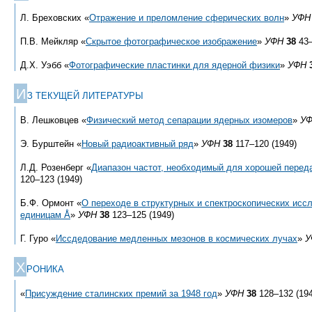
Л. Бреховских «
Отражение и преломление сферических волн
»
УФН
П.В. Мейкляр «
Скрытое фотографическое изображение
»
УФН
38
43–
Д.Х. Уэбб «
Фотографические пластинки для ядерной физики
»
УФН
И
З ТЕКУЩЕЙ ЛИТЕРАТУРЫ
В. Лешковцев «
Физический метод сепарации ядерных изомеров
»
У
Э. Бурштейн «
Новый радиоактивный ряд
»
УФН
38
117–120 (1949)
Л.Д. Розенберг «
Диапазон частот, необходимый для хорошей перед
120–123 (1949)
Б.Ф. Ормонт «
О переходе в структурных и спектроскопических исс
единицам Å
»
УФН
38
123–125 (1949)
Г. Гуро «
Иссдедование медленных мезонов в космических лучах
»
У
Х
РОНИКА
«
Присуждение сталинских премий за 1948 год
»
УФН
38
128–132 (194