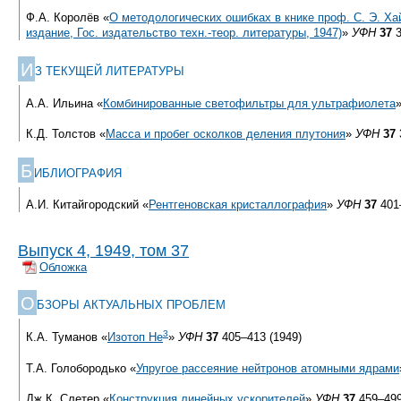
Ф.А. Королёв «
О методологических ошибках в книке проф. С. Э. Ха
издание, Гос. издательство техн.-теор. литературы, 1947)
»
УФН
37
3
И
З ТЕКУЩЕЙ ЛИТЕРАТУРЫ
А.А. Ильина «
Комбинированные светофильтры для ультрафиолета
К.Д. Толстов «
Масса и пробег осколков деления плутония
»
УФН
37
Б
ИБЛИОГРАФИЯ
А.И. Китайгородский «
Рентгеновская кристаллография
»
УФН
37
401–
Выпуск 4, 1949, том 37
Обложка
О
БЗОРЫ АКТУАЛЬНЫХ ПРОБЛЕМ
3
К.А. Туманов «
Изотоп Не
»
УФН
37
405–413 (1949)
Т.А. Голобородько «
Упругое рассеяние нейтронов атомными ядрами
Дж.К. Слетер «
Конструкция линейных ускорителей
»
УФН
37
459–499