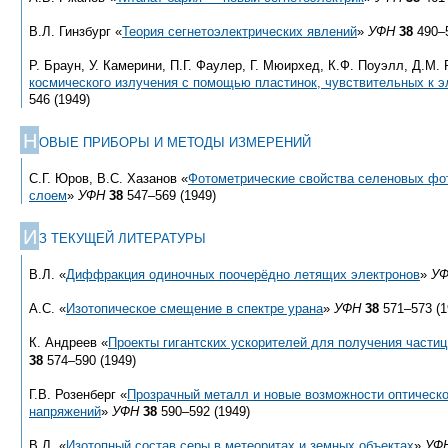
В.Л. Гинзбург «
Теория сегнетоэлектрических явлений
»
УФН
38
490–5
Р. Браун, У. Камерини, П.Г. Фаулер, Г. Мюирхед, К.Ф. Поуэлл, Д.М. 
космического излучения с помощью пластинок, чувствительных к 
546 (1949)
Н
ОВЫЕ ПРИБОРЫ И МЕТОДЫ ИЗМЕРЕНИЙ
С.Г. Юров, В.С. Хазанов «
Фотометрические свойства селеновых фо
слоем
»
УФН
38
547–569 (1949)
И
З ТЕКУЩЕЙ ЛИТЕРАТУРЫ
В.Л. «
Диффракция одиночных поочерёдно летящих электронов
»
У
А.С. «
Изотопическое смещение в спектре урана
»
УФН
38
571–573 (1
К. Андреев «
Проекты гигантских ускорителей для получения частиц
38
574–590 (1949)
Г.В. Розенберг «
Прозрачный металл и новые возможности оптическ
напряжений
»
УФН
38
590–592 (1949)
В.Л. «
Изотопный состав серы в метеоритах и земных объектах
»
УФ