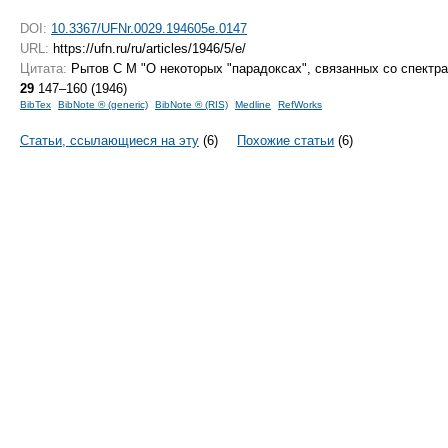
DOI:
10.3367/UFNr.0029.194605e.0147
URL:
https://ufn.ru/ru/articles/1946/5/e/
Цитата:
Рытов С М "О некоторых "парадоксах", связанных со спект
29
147–160 (1946)
BibTex
BibNote ® (generic)
BibNote ® (RIS)
Medline
RefWorks
Статьи, ссылающиеся на эту
(6)
Похожие статьи
(6)