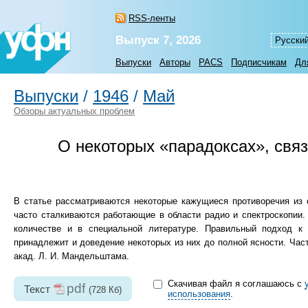
RSS-ленты
Выпуск 7, 2026
Русски
Выпуски
Авторы
PACS
Подписчикам
Дл
Выпуски
/
1946
/
Май
Обзоры актуальных проблем
О некоторых «парадоксах», свя
В статье рассматриваются некоторые кажущиеся противоречия из о
часто сталкиваются работающие в области радио и спектроскопии
количестве и в специальной литературе. Правильный подход к
принадлежит и доведение некоторых из них до полной ясности. Час
акад. Л. И. Мандельштама.
Скачивая файл я соглашаюсь с
pdf
Текст
(728 Кб)
использования
.