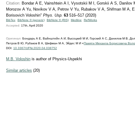
Citation:
Bondar A E, Vainshtein A I, Vysotskii M I, Gorskii A S, Danilov
Morozov A Yu, Novikov V A, Petrov V Yu, Rubakov V A, Shifman M A, Ei
Borisovich Voloshin"
Phys. Usp.
63
516–517 (2020)
BibTex
BibNote ® (generic)
BibNote ® (RIS)
Medline
RefWorks
Accepted:
17th, April 2020
Оригинал:
Бондарь А Е, Вайнштейн А И, Высоцкий М И, Горский А С, Данилов М В, Дол
Петров В Ю, Рубаков В А, Шифман М А, Эйдес М И «
Памяти Михаила Борисовича Вол
DOI:
10.3367/UFNr.2020.04.038752
M.B. Voloshin
is author of Physics-Uspekhi
Similar articles
(20)