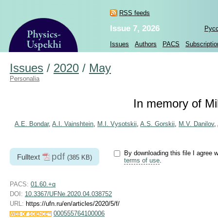
RSS feeds
Issue 7, 2026
Рус
Issues
Authors
PACS
Subscriptio
Issues
/
2020
/
May
Personalia
In memory of Mik
A.E. Bondar
,
A.I. Vainshtein
,
M.I. Vysotskii
,
A.S. Gorskii
,
M.V. Danilov
,
By downloading this file I agree w
pdf
Fulltext
(385 KB)
terms of use
.
PACS:
01.60.+q
DOI:
10.3367/UFNe.2020.04.038752
URL:
https://ufn.ru/en/articles/2020/5/f/
000555764100006