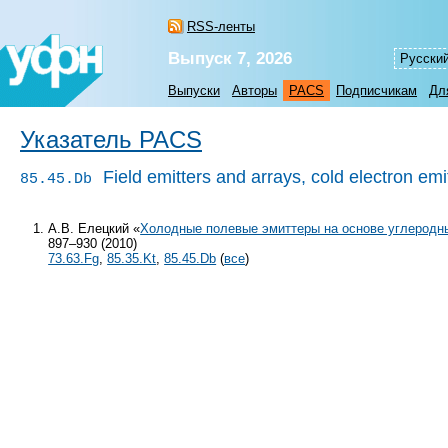
RSS-ленты
Выпуск 7, 2026
Русски
Выпуски
Авторы
PACS
Подписчикам
Дл
Указатель PACS
Field emitters and arrays, cold electron emi
85.45.Db
А.В. Елецкий «
Холодные полевые эмиттеры на основе углеродн
897–930 (2010)
73.63.Fg
,
85.35.Kt
,
85.45.Db
(
все
)