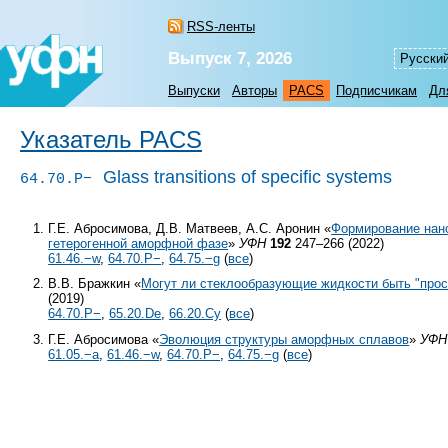
RSS-ленты
Выпуск 7, 2026
Русски
Выпуски
Авторы
PACS
Подписчикам
Дл
Указатель PACS
Glass transitions of specific systems
64.70.P−
Г.Е. Абросимова, Д.В. Матвеев, А.С. Аронин «
Формирование нано
гетерогенной аморфной фазе
»
УФН
192
247–266 (2022)
61.46.−w
,
64.70.P−
,
64.75.−g
(
все
)
В.В. Бражкин «
Могут ли стеклообразующие жидкости быть "про
(2019)
64.70.P−
,
65.20.De
,
66.20.Cy
(
все
)
Г.Е. Абросимова «
Эволюция структуры аморфных сплавов
»
УФН
61.05.−a
,
61.46.−w
,
64.70.P−
,
64.75.−g
(
все
)