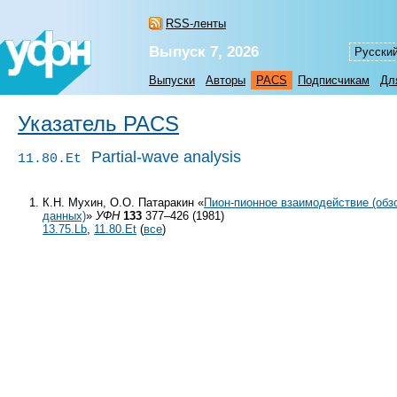
RSS-ленты
Выпуск 7, 2026
Русски
Выпуски
Авторы
PACS
Подписчикам
Дл
Указатель PACS
Partial-wave analysis
11.80.Et
К.Н. Мухин, О.О. Патаракин «
Пион-пионное взаимодействие (об
данных)
»
УФН
133
377–426 (1981)
13.75.Lb
,
11.80.Et
(
все
)