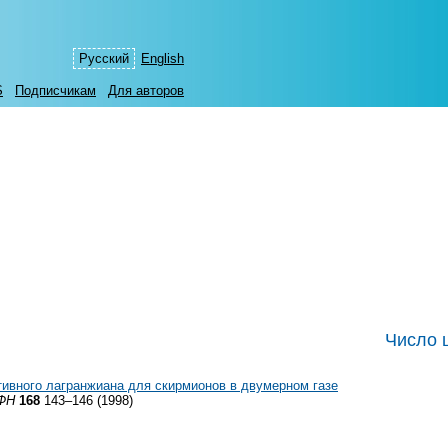
Русский
English
S
Подписчикам
Для авторов
Число 
ивного лагранжиана для скирмионов в двумерном газе
ФН
168
143–146 (1998)