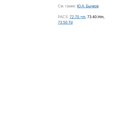
См. также:
Ю.А. Бычков
PACS:
72.70.+m
, 73.40.Hm,
73.50.Td