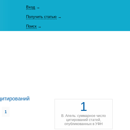
Вход
→
Получить статью
→
Поиск
→
цитирований
1
1
В. Апель: суммарное число
цитирований статей,
опубликованных в УФН