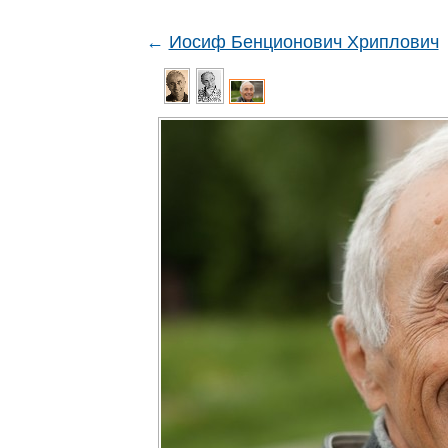
←
Иосиф Бенционович Хриплович