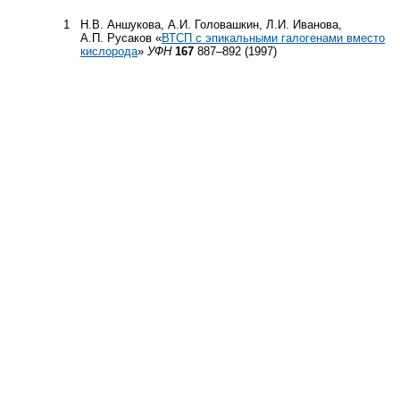
1
Н.В. Аншукова, А.И. Головашкин, Л.И. Иванова,
А.П. Русаков «
ВТСП с эпикальными галогенами вместо
кислорода
»
УФН
167
887–892 (1997)