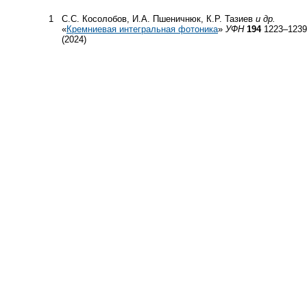
1
С.С. Косолобов, И.А. Пшеничнюк, К.Р. Тазиев
и др.
«
Кремниевая интегральная фотоника
»
УФН
194
1223–1239
(2024)