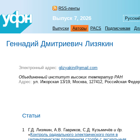
RSS-ленты
Выпуск 7, 2026
Русски
Выпуски
Авторы
PACS
Подписчикам
Дл
Геннадий Дмитриевич Лизякин
Электронный адрес:
glizyakin@gmail.com
Объединенный институт высоких температур РАН
Адрес:
ул. Ижорская 13/19, Москва, 127412, Российская Феде
Статьи
1
Г.Д. Лизякин, А.В. Гавриков, С.Д. Кузьмичёв
и др.
«
Контроль радиального электрического поля в
цилиндрическом плазменном столбе с аксиальным