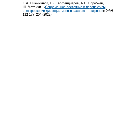
1
С.А. Пшеничнюк, Н.Л. Асфандиаров, А.С. Воробьев,
Ш. Матейчик «
Современное состояние и перспективы
спектроскопии диссоциативного захвата электронов
»
УФН
192
177–204 (2022)