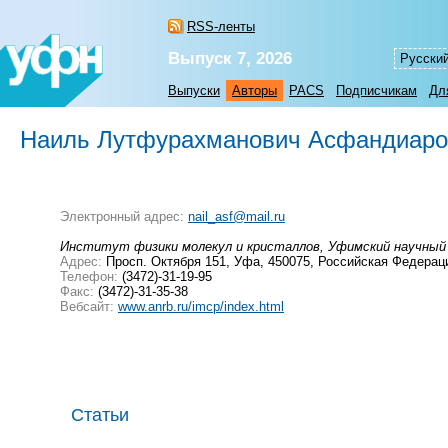
RSS-ленты
Выпуск 7, 2026
Русски
Выпуски
Авторы
PACS
Подписчикам
Дл
Наиль Лутфурахманович Асфандиаро
Электронный адрес:
nail_asf@mail.ru
Институт физики молекул и кристаллов, Уфимский научный
Адрес:
Просп. Октября 151, Уфа, 450075, Российская Федерац
Телефон:
(3472)-31-19-95
Факс:
(3472)-31-35-38
Вебсайт:
www.anrb.ru/imcp/index.html
Статьи