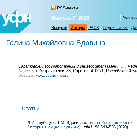
RSS-ленты
Выпуск 7, 2026
Русски
Выпуски
Авторы
PACS
Подписчикам
Дл
Галина Михайловна Вдовина
Саратовский государственный университет имени Н.Г. Чер
Адрес:
ул. Астраханская 83, Саратов, 410071, Российская Фе
Вебсайт:
www.ssu.runnet.ru
Статьи
1
Д.И. Трубецков, Г.М. Вдовина «
Лампа с бегущей волной
(история в лицах и судьбах)
»
УФН
190
543–556 (2020)