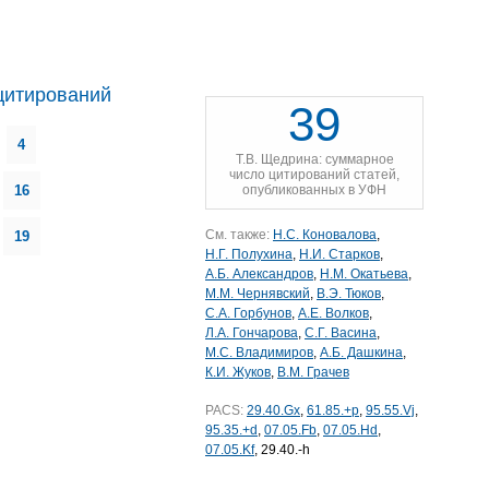
цитирований
39
4
Т.В. Щедрина: суммарное
число цитирований статей,
16
опубликованных в УФН
См. также:
Н.С. Коновалова
,
19
Н.Г. Полухина
,
Н.И. Старков
,
А.Б. Александров
,
Н.М. Окатьева
,
М.М. Чернявский
,
В.Э. Тюков
,
С.А. Горбунов
,
А.Е. Волков
,
Л.А. Гончарова
,
С.Г. Васина
,
М.С. Владимиров
,
А.Б. Дашкина
,
К.И. Жуков
,
В.М. Грачев
PACS:
29.40.Gx
,
61.85.+p
,
95.55.Vj
,
95.35.+d
,
07.05.Fb
,
07.05.Hd
,
07.05.Kf
, 29.40.-h