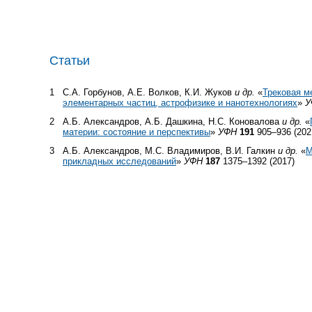
Статьи
1
С.А. Горбунов, А.Е. Волков, К.И. Жуков
и др.
«
Трековая м
элементарных частиц, астрофизике и нанотехнологиях
»
У
2
А.Б. Александров, А.Б. Дашкина, Н.С. Коновалова
и др.
«
материи: состояние и перспективы
»
УФН
191
905–936 (202
3
А.Б. Александров, М.С. Владимиров, В.И. Галкин
и др.
«
М
прикладных исследований
»
УФН
187
1375–1392 (2017)