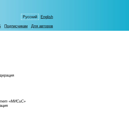
Русский
English
S
Подписчикам
Для авторов
едерация
ситет «МИСиС»
рация