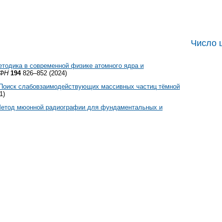
Число 
етодика в современной физике атомного ядра и
ФН
194
826–852 (2024)
Поиск слабовзаимодействующих массивных частиц тёмной
1)
етод мюонной радиографии для фундаментальных и