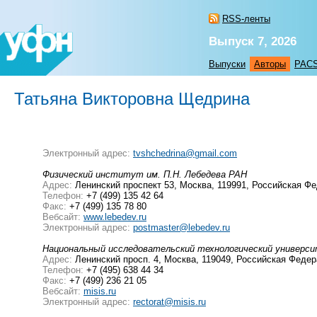
RSS-ленты
Выпуск 7, 2026
Выпуски
Авторы
PAC
Татьяна Викторовна Щедрина
Электронный адрес:
tvshchedrina@gmail.com
Физический институт им. П.Н. Лебедева РАН
Адрес:
Ленинский проспект 53, Москва, 119991, Российская Ф
Телефон:
+7 (499) 135 42 64
Факс:
+7 (499) 135 78 80
Вебсайт:
www.lebedev.ru
Электронный адрес:
postmaster@lebedev.ru
Национальный исследовательский технологический универ
Адрес:
Ленинский просп. 4, Москва, 119049, Российская Феде
Телефон:
+7 (495) 638 44 34
Факс:
+7 (499) 236 21 05
Вебсайт:
misis.ru
Электронный адрес:
rectorat@misis.ru