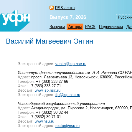
RSS-ленты
Выпуск 7, 2026
Русски
Выпуски
Авторы
PACS
Подписчикам
Дл
Василий Матвеевич Энтин
Электронный адрес:
ventin@isp.nsc.ru
Институт физики полупроводников им. А.В. Ржанова СО РА
Адрес:
просп. Лаврентьева 13, Новосибирск, 630090, Российс
Телефон:
+7 (383) 333 27 66
Факс:
+7 (383) 333 27 71
Вебсайт:
www.isp.nsc.ru
Электронный адрес:
ifp@isp.nsc.ru
Новосибирский государственный университет
Адрес:
Академгородок, ул. Пирогова 2, Новосибирск, 630090,
Телефон:
+7 (3832) 30 32 44
Факс:
+7 (3832) 39 71 01
Вебсайт:
www.nsu.ru
Электронный адрес:
rector@nsu.ru