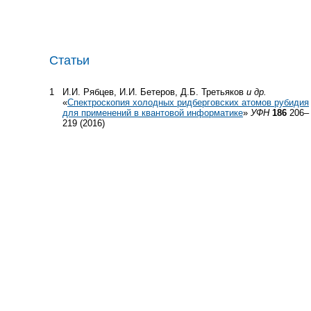
Статьи
1
И.И. Рябцев, И.И. Бетеров, Д.Б. Третьяков
и др.
«
Спектроскопия холодных ридберговских атомов рубидия
для применений в квантовой информатике
»
УФН
186
206–
219 (2016)