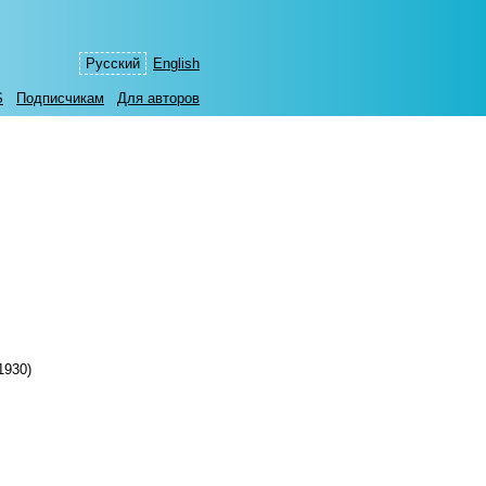
Русский
English
S
Подписчикам
Для авторов
1930)