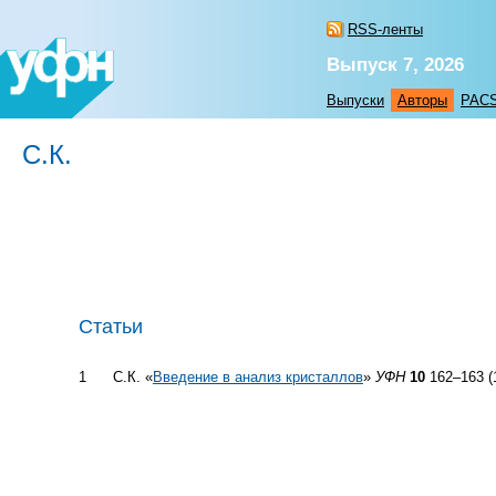
RSS-ленты
Выпуск 7, 2026
Выпуски
Авторы
PAC
С.К.
Статьи
1
С.К. «
Введение в анализ кристаллов
»
УФН
10
162–163 (