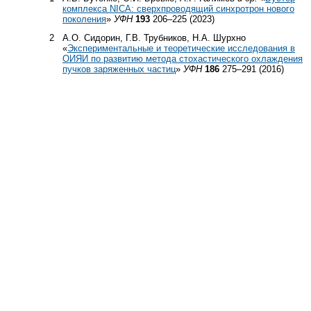
комплекса NICA: сверхпроводящий синхротрон нового
поколения
»
УФН
193
206–225 (2023)
2
А.О. Сидорин, Г.В. Трубников, Н.А. Шурхно
«
Экспериментальные и теоретические исследования в
ОИЯИ по развитию метода стохастического охлаждения
пучков заряженных частиц
»
УФН
186
275–291 (2016)