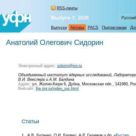
RSS-ленты
Выпуск 7, 2026
Русски
Выпуски
Авторы
PACS
Подписчикам
Дл
Анатолий Олегович Сидорин
Электронный адрес:
sidorin@jinr.ru
Объединенный институт ядерных исследований, Лаборатория
В.И. Векслера и А.М. Балдина
Адрес:
ул. Жолио-Кюри 6, Дубна, Московская обл., 141980, Р
Вебсайт:
lhe.jinr.ru/index_rus.html
Статьи
1
А.В. Бутенко, О.И. Бровко, А.Р. Галимов
и др.
«
Бустер