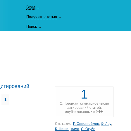
Вход
→
Получить статью
→
Поиск
→
цитирований
1
1
С. Трейман: суммарное число
цитирований статей,
опубликованных в УФН
См. также:
Р. Оппенгеймер
,
Ф. Лоу
,
К. Нишиджима
,
С. Окубо
,