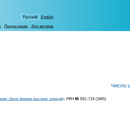
Русский
English
S
Подписчикам
Для авторов
Число 
рии. Цели физики высоких энергий
»
УФН
86
591–719 (1965)