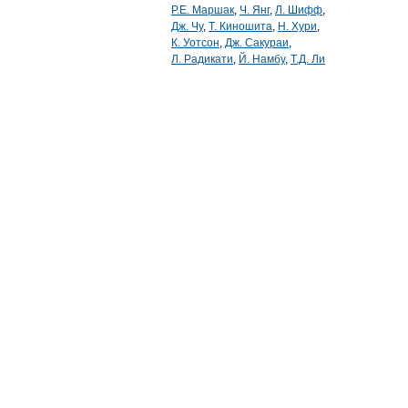
Р.Е. Маршак
,
Ч. Янг
,
Л. Шифф
,
Дж. Чу
,
Т. Киношита
,
Н. Хури
,
К. Уотсон
,
Дж. Сакураи
,
Л. Радикати
,
Й. Намбу
,
Т.Д. Ли