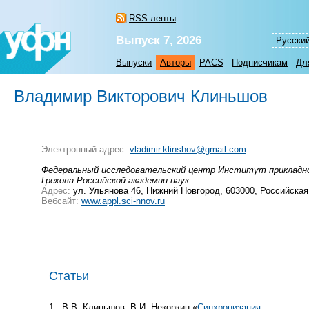
RSS-ленты
Выпуск 7, 2026
Русски
Выпуски
Авторы
PACS
Подписчикам
Дл
Владимир Викторович Клиньшов
Электронный адрес:
vladimir.klinshov@gmail.com
Федеральный исследовательский центр Институт прикладной
Грехова Российской академии наук
Адрес:
ул. Ульянова 46, Нижний Новгород, 603000, Российска
Вебсайт:
www.appl.sci-nnov.ru
Статьи
1
В.В. Клиньшов, В.И. Некоркин «
Синхронизация