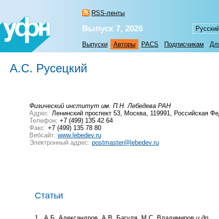
RSS-ленты
Выпуск 7, 2026
Русски
Выпуски
Авторы
PACS
Подписчикам
Дл
А.С. Русецкий
Физический институт им. П.Н. Лебедева РАН
Адрес:
Ленинский проспект 53, Москва, 119991, Российская Ф
Телефон:
+7 (499) 135 42 64
Факс:
+7 (499) 135 78 80
Вебсайт:
www.lebedev.ru
Электронный адрес:
postmaster@lebedev.ru
Статьи
1
А.Б. Александров, А.В. Багуля, М.С. Владимиров
и др.