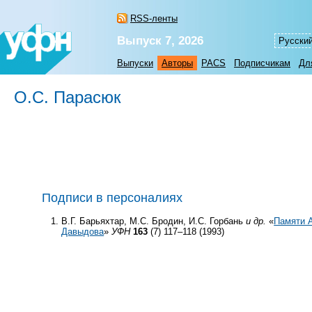
RSS-ленты
Выпуск 7, 2026
Русски
Выпуски
Авторы
PACS
Подписчикам
Дл
О.С. Парасюк
Подписи в персоналиях
В.Г. Барьяхтар, М.С. Бродин, И.С. Горбань
и др.
«
Памяти 
Давыдова
»
УФН
163
(7) 117–118 (1993)