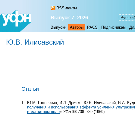
RSS-ленты
Выпуск 7, 2026
Русски
Выпуски
Авторы
PACS
Подписчикам
Дл
Ю.В. Илисавский
Статьи
1
Ю.М. Гальперин, И.Л. Дричко, Ю.В. Илисавский, В.А. Куд
получения и использования эффекта усиления ультразву
в магнитном поле
»
УФН
98
738–739 (1969)