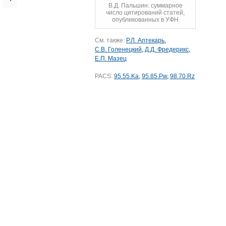
В.Д. Пальшин: суммарное
число цитирований статей,
опубликованных в УФН
См. также:
Р.Л. Аптекарь
,
С.В. Голенецкий
,
Д.Д. Фредерикс
,
Е.П. Мазец
PACS:
95.55.Ka
,
95.85.Pw
,
98.70.Rz