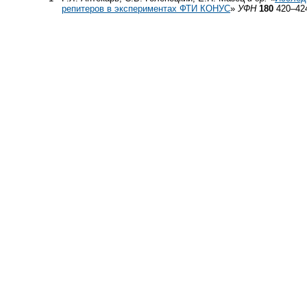
репитеров в экспериментах ФТИ КОНУС
»
УФН
180
420–424