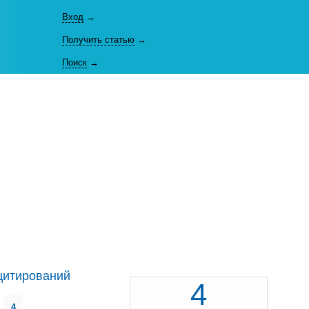
Вход
→
Получить статью
→
Поиск
→
цитирований
4
4