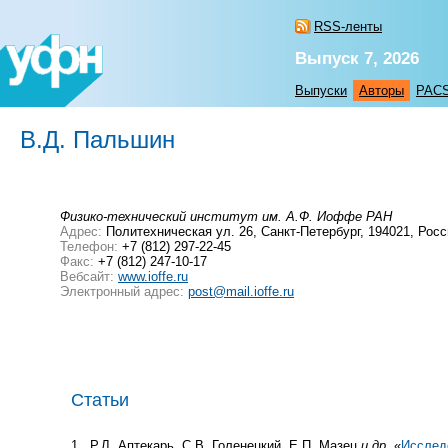
RSS-ленты
Выпуск 7, 2026
Выпуски
Авторы
PAC
В.Д. Пальшин
Физико-технический институт им. А.Ф. Иоффе РАН
Адрес:
Политехническая ул. 26, Санкт-Петербург, 194021, Рос
Телефон:
+7 (812) 297-22-45
Факс:
+7 (812) 247-10-17
Вебсайт:
www.ioffe.ru
Электронный адрес:
post@mail.ioffe.ru
Статьи
1
Р.Л. Аптекарь, С.В. Голенецкий, Е.П. Мазец
и др.
«
Исслед