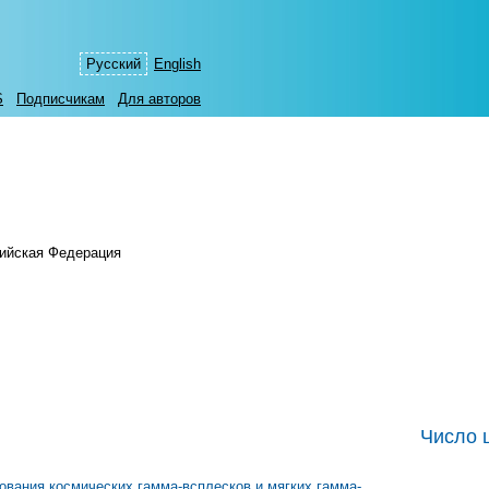
Русский
English
S
Подписчикам
Для авторов
сийская Федерация
Число 
ования космических гамма-всплесков и мягких гамма-