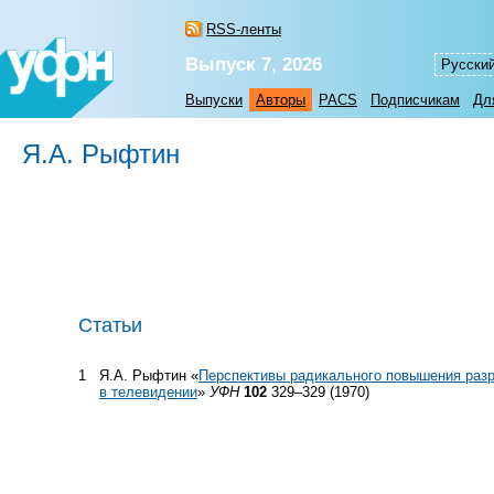
RSS-ленты
Выпуск 7, 2026
Русски
Выпуски
Авторы
PACS
Подписчикам
Дл
Я.А. Рыфтин
Статьи
1
Я.А. Рыфтин «
Перспективы радикального повышения раз
в телевидении
»
УФН
102
329–329 (1970)