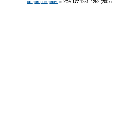
со дня рождения)
»
УФН
177
1251–1252 (2007)