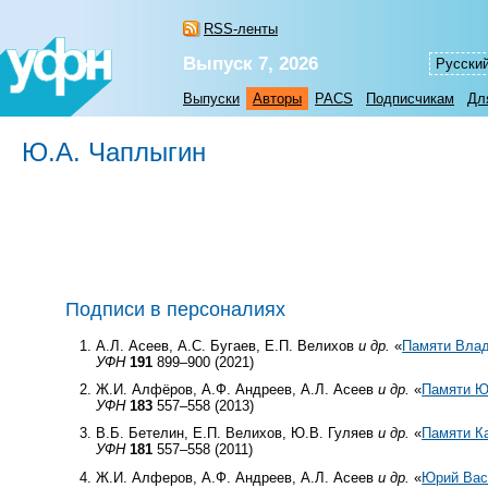
RSS-ленты
Выпуск 7, 2026
Русски
Выпуски
Авторы
PACS
Подписчикам
Дл
Ю.А. Чаплыгин
Подписи в персоналиях
А.Л. Асеев, А.С. Бугаев, Е.П. Велихов
и др.
«
Памяти Влад
УФН
191
899–900 (2021)
Ж.И. Алфёров, А.Ф. Андреев, А.Л. Асеев
и др.
«
Памяти Ю
УФН
183
557–558 (2013)
В.Б. Бетелин, Е.П. Велихов, Ю.В. Гуляев
и др.
«
Памяти К
УФН
181
557–558 (2011)
Ж.И. Алферов, А.Ф. Андреев, А.Л. Асеев
и др.
«
Юрий Вас