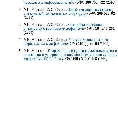
переход в антиферромагнетике
»
УФН
180
709–722 (2010)
2
А.И. Морозов, А.С. Сигов «
Новый тип доменных границ
в многослойных магнитных структурах
»
УФН
169
922–924
(1999)
3
А.И. Морозов, А.С. Сигов «
Кинетические явления
в металлах с квантовыми дефектами
»
УФН
164
243–261
(1994)
4
А.И. Морозов, А.С. Сигов «
Релаксация спина мюона
в кристаллах с дефектами
»
УФН
163
(9) 75–88 (1993)
5
А.И. Морозов «
Разработка принципов квазистационарного
плазменного ускорителя с собственным магнитным полем
9
11
мощностью 10
-10
Вт
»
УФН
160
(7) 147–150 (1990)