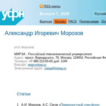
RSS-ленты
Выпуск 7, 2026
Русски
Выпуски
Авторы
PACS
Подписчикам
Дл
Александр Игоревич Морозов
(А.И. Морозов)
МИРЭА - Российский технологический университет
Адрес:
просп. Вернадского, 78, Москва, 119454, Российская Ф
Телефон:
+7 499 215-65-65 доб. 1140
Вебсайт:
www.mirea.ru
Электронный адрес:
mirea@mirea.ru
Статьи
1
А.И. Морозов, А.С. Сигов «
Поверхностный спин-флоп-