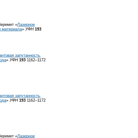
Шеремет «
Лазерное
и материала
»
УФН
193
антовая запутанность,
года
»
УФН
193
1162–1172
антовая запутанность,
года
»
УФН
193
1162–1172
Шеремет «
Лазерное