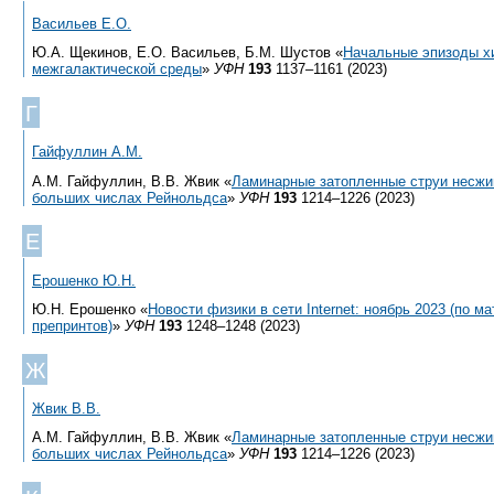
Васильев Е.О.
Ю.А. Щекинов, Е.О. Васильев, Б.М. Шустов «
Начальные эпизоды х
межгалактической среды
»
УФН
193
1137–1161 (2023)
Г
Гайфуллин А.М.
А.М. Гайфуллин, В.В. Жвик «
Ламинарные затопленные струи несжи
больших числах Рейнольдса
»
УФН
193
1214–1226 (2023)
Е
Ерошенко Ю.Н.
Ю.Н. Ерошенко «
Новости физики в сети Internet: ноябрь 2023 (по 
препринтов)
»
УФН
193
1248–1248 (2023)
Ж
Жвик В.В.
А.М. Гайфуллин, В.В. Жвик «
Ламинарные затопленные струи несжи
больших числах Рейнольдса
»
УФН
193
1214–1226 (2023)