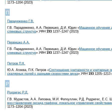
1173–1204 (2023)
П
Парадеженко Г.В.
Г.В. Парадеженко, А.А. Первишко, Д.И. Юдин «
Машинное обучение д
спиновых структур
»
УФН
193
1237–1247 (2023)
Первишко А.А.
Г.В. Парадеженко, А.А. Первишко, Д.И. Юдин «
Машинное обучение д
спиновых структур
»
УФН
193
1237–1247 (2023)
Петров П.К.
Ю.А. Агеева, П.К. Петров «
Соотношение унитарности и унитарные о
скалярных полей с разными скоростями звука
»
УФН
193
1205–1213 
Р
Родригес Р.Д.
Г.В. Мурастов, А.А. Липовка, М.И. Фаткуллин, Р.Д. Родригес, Е.С. 
восстановление оксида графена: локальное управление свойствам
1173–1204 (2023)