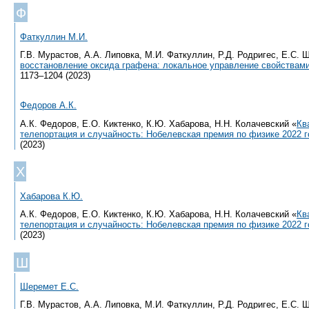
Ф
Фаткуллин М.И.
Г.В. Мурастов, А.А. Липовка, М.И. Фаткуллин, Р.Д. Родригес, Е.С. 
восстановление оксида графена: локальное управление свойствам
1173–1204 (2023)
Федоров А.К.
А.К. Федоров, Е.О. Киктенко, К.Ю. Хабарова, Н.Н. Колачевский «
Кв
телепортация и случайность: Нобелевская премия по физике 2022 
(2023)
Х
Хабарова К.Ю.
А.К. Федоров, Е.О. Киктенко, К.Ю. Хабарова, Н.Н. Колачевский «
Кв
телепортация и случайность: Нобелевская премия по физике 2022 
(2023)
Ш
Шеремет Е.С.
Г.В. Мурастов, А.А. Липовка, М.И. Фаткуллин, Р.Д. Родригес, Е.С. 