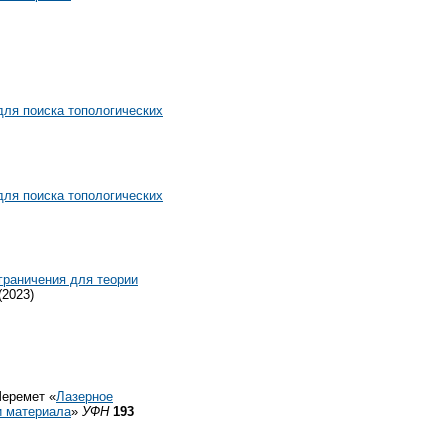
ля поиска топологических
ля поиска топологических
граничения для теории
(2023)
Шеремет «
Лазерное
и материала
»
УФН
193