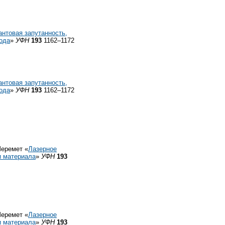
антовая запутанность,
года
»
УФН
193
1162–1172
антовая запутанность,
года
»
УФН
193
1162–1172
Шеремет «
Лазерное
и материала
»
УФН
193
Шеремет «
Лазерное
и материала
»
УФН
193