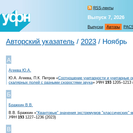
RSS-ленты
Выпуск 7, 2026
Выпуски
Авторы
PAC
Авторский указатель
/
2023
/
Ноябрь
А
Агеева Ю.А.
Ю.А. Агеева, П.К. Петров «
Соотношение унитарности и унитарные о
скалярных полей с разными скоростями звука
»
УФН
193
1205–1213 
Б
Бражкин В.В.
В.В. Бражкин «
"Квантовые" значения экстремумов "классических" 
УФН
193
1227–1236 (2023)
В