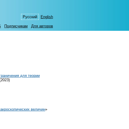
Русский
English
S
Подписчикам
Для авторов
граничения для теории
(2023)
макроскопических величин
»