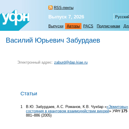
RSS-ленты
Выпуск 7, 2026
Русски
Выпуски
Авторы
PACS
Подписчикам
Дл
Василий Юрьевич Забурдаев
Электронный адрес:
zaburd@dap.kiae.ru
Статьи
1
В.Ю. Забурдаев, А.С. Романов, К.В. Чукбар «
«Эрмитовы»
состояния в квантовом взаимодействии вихрей
»
УФН
175
881–886 (2005)