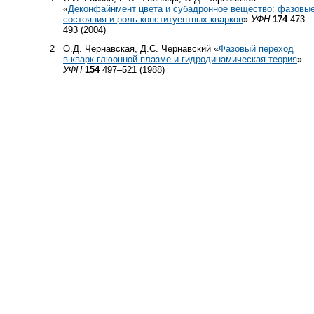
«
Деконфайнмент цвета и субадронное вещество: фазовы
состояния и роль конституентных кварков
»
УФН
174
473–
493 (2004)
2
О.Д. Чернавская, Д.С. Чернавский «
Фазовый переход
в кварк-глюонной плазме и гидродинамическая теория
»
УФН
154
497–521 (1988)