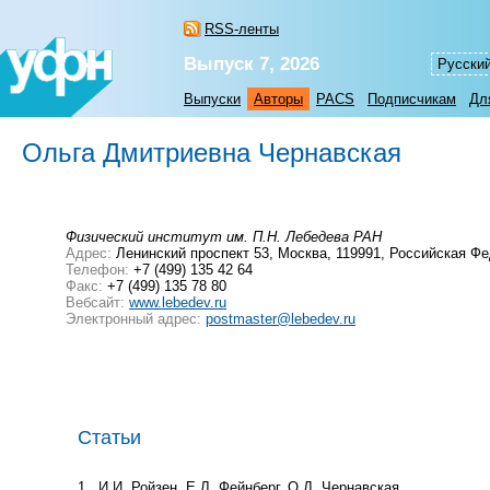
RSS-ленты
Выпуск 7, 2026
Русски
Выпуски
Авторы
PACS
Подписчикам
Дл
Ольга Дмитриевна Чернавская
Физический институт им. П.Н. Лебедева РАН
Адрес:
Ленинский проспект 53, Москва, 119991, Российская Ф
Телефон:
+7 (499) 135 42 64
Факс:
+7 (499) 135 78 80
Вебсайт:
www.lebedev.ru
Электронный адрес:
postmaster@lebedev.ru
Статьи
1
И.И. Ройзен, Е.Л. Фейнберг, О.Д. Чернавская