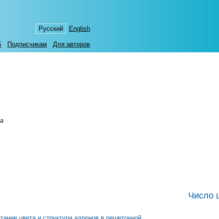
Русский
English
S
Подписчикам
Для авторов
а
Число 
тание цвета и структура адронов в решеточной