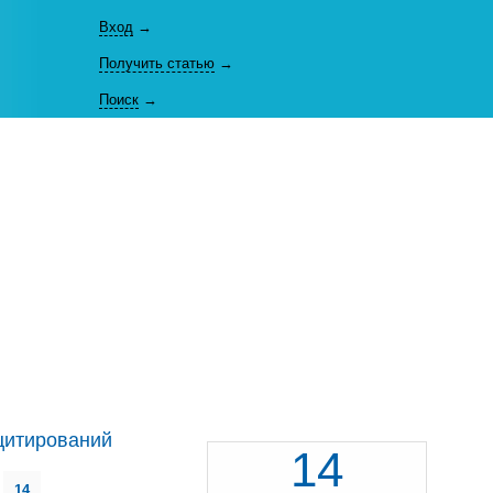
Вход
→
Получить статью
→
Поиск
→
цитирований
14
14