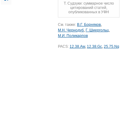
Т. Судзуки: суммарное число
цитирований статей,
опубликованных в УФН
См. также:
В.Г. Борняков
,
М.Н. Чернодуб
,
Г. Шиергольц
,
М.И. Поликарпов
PACS:
12.38.Aw
,
12.38.Gc
,
25.75.Nq