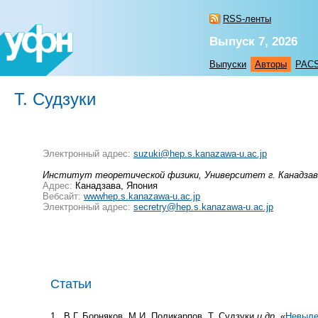
RSS-ленты
Выпуск 7, 2026
Выпуски
Авторы
PAC
Т. Судзуки
Электронный адрес:
suzuki@hep.s.kanazawa-u.ac.jp
Институт теоретической физики, Университет г. Канадзав
Адрес:
Канадзава, Япония
Вебсайт:
wwwhep.s.kanazawa-u.ac.jp
Электронный адрес:
secretry@hep.s.kanazawa-u.ac.jp
Статьи
1
В.Г. Борняков, М.И. Поликарпов, Т. Судзуки
и др.
«
Невыле