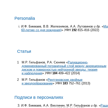
Personalia
И.Ф. Бикмаев, В.В. Железняков, А.А. Лутовинов
и др.
«
Ма
60-летию со дня рождения)
»
УФН
192
815–816 (2022)
Статьи
1
М.Р. Гильфанов, Р.А. Сюняев «
Радиационно-
доминированный пограничный слой между аккреционным
диском и поверхностью нейтронной звезды: теория
и наблюдения
»
УФН
184
409–422 (2014)
2
М.Р. Гильфанов «
Рентгеновские двойные
и звездообразование
»
УФН
183
752–761 (2013)
Подписи в персоналиях
И.Ф. Бикмаев, А.А. Вихлинин, М.Р. Гильфанов
и др.
«
Раши