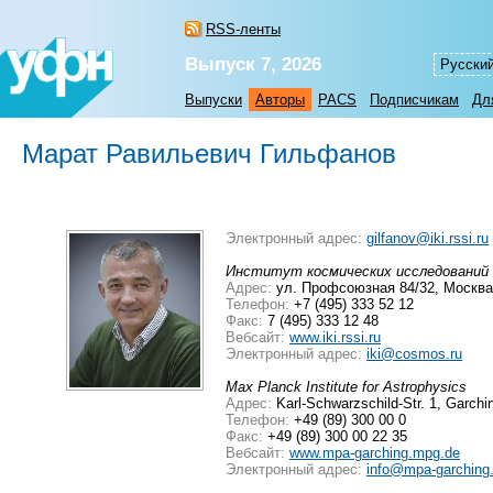
RSS-ленты
Выпуск 7, 2026
Русски
Выпуски
Авторы
PACS
Подписчикам
Дл
Марат Равильевич Гильфанов
Электронный адрес:
gilfanov@iki.rssi.ru
Институт космических исследований
Адрес:
ул. Профсоюзная 84/32, Москва
Телефон:
+7 (495) 333 52 12
Факс:
7 (495) 333 12 48
Вебсайт:
www.iki.rssi.ru
Электронный адрес:
iki@cosmos.ru
Max Planck Institute for Astrophysics
Адрес:
Karl-Schwarzschild-Str. 1, Garch
Телефон:
+49 (89) 300 00 0
Факс:
+49 (89) 300 00 22 35
Вебсайт:
www.mpa-garching.mpg.de
Электронный адрес:
info@mpa-garching