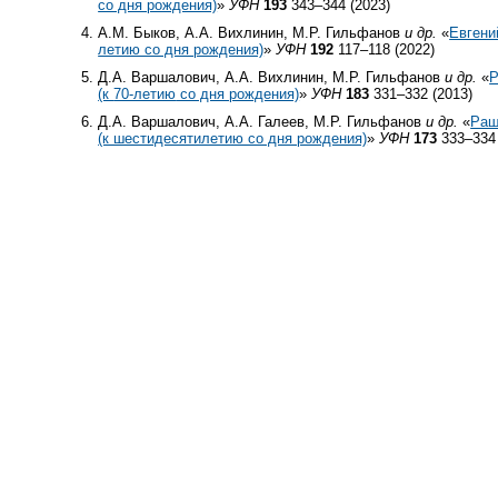
со дня рождения)
»
УФН
193
343–344 (2023)
А.М. Быков, А.А. Вихлинин, М.Р. Гильфанов
и др.
«
Евгени
летию со дня рождения)
»
УФН
192
117–118 (2022)
Д.А. Варшалович, А.А. Вихлинин, М.Р. Гильфанов
и др.
«
Р
(к
70-летию
со дня рождения)
»
УФН
183
331–332 (2013)
Д.А. Варшалович, А.А. Галеев, М.Р. Гильфанов
и др.
«
Раш
(к шестидесятилетию со дня рождения)
»
УФН
173
333–334 