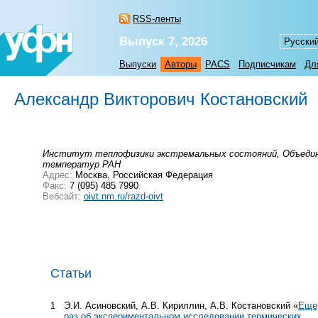
RSS-ленты
Выпуск 7, 2026
Русски
Выпуски
Авторы
PACS
Подписчикам
Дл
Александр Викторович Костановский
Институт теплофизики экстремальных состояний, Объеди
температур РАН
Адрес:
Москва, Российская Федерация
Факс:
7 (095) 485 7990
Вебсайт:
oivt.nm.ru/razd-oivt
Статьи
1
Э.И. Асиновский, А.В. Кириллин, А.В. Костановский «
Еще
раз об экспериментальном исследовании термических