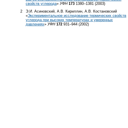
свойств углерода
»
УФН
173
1380–1381 (2003)
2
Э.И. Асиновский, А.В. Кириллин, А.В. Костановский
«
Экспериментальное исследование термических свойств
углерода при высоких температурах и умеренных
давлениях
»
УФН
172
931–944 (2002)