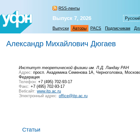
RSS-ленты
Выпуск 7, 2026
Русски
Выпуски
Авторы
PACS
Подписчикам
Дл
Александр Михайлович Дюгаев
Институт теоретической физики им. Л.Д. Ландау РАН
Адрес:
просп. Академика Семенова 1А, Черноголовка, Московс
Федерация
Телефон:
+7 (495) 702-93-17
Факс:
+7 (495) 702-93-17
Вебсайт:
www.itp.ac.ru
Электронный адрес:
office@itp.ac.ru
Статьи