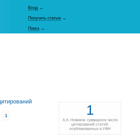
Вход
→
Получить статью
→
Поиск
→
цитирований
1
1
А.А. Новиков: суммарное число
цитирований статей,
опубликованных в УФН