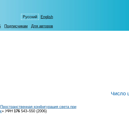
Русский
English
S
Подписчикам
Для авторов
Число 
«
Пространственная конфигурация света при
х
»
УФН
176
543–550 (2006)