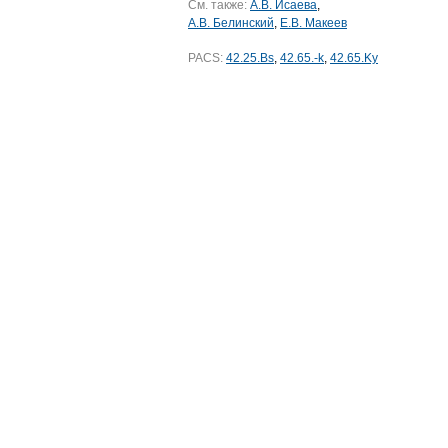
См. также:
А.В. Исаева
,
А.В. Белинский
,
Е.В. Макеев
PACS:
42.25.Bs
,
42.65.-k
,
42.65.Ky