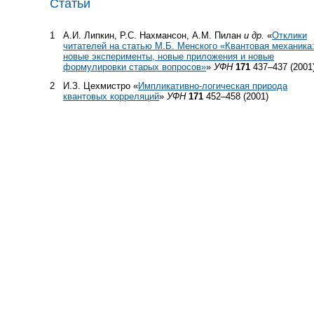
Статьи
1
А.И. Липкин, Р.С. Нахмансон, А.М. Пилан
и др.
«
Отклики
читателей на статью М.Б. Менского «Квантовая механика
новые эксперименты, новые приложения и новые
формулировки старых вопросов»
»
УФН
171
437–437 (2001
2
И.З. Цехмистро «
Импликативно-логическая природа
квантовых корреляций
»
УФН
171
452–458 (2001)