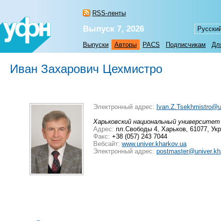
RSS-ленты
Выпуск 7, 2026
Русски
Выпуски
Авторы
PACS
Подписчикам
Дл
Иван Захарович Цехмистро
Электронный адрес:
Ivan.Z.Tsekhmistro@u
Харьковский национальный университет 
Адрес:
пл.Свободы 4, Харьков, 61077, Ук
Факс:
+38 (057) 243 7044
Вебсайт:
www.univer.kharkov.ua
Электронный адрес:
postmaster@univer.kh