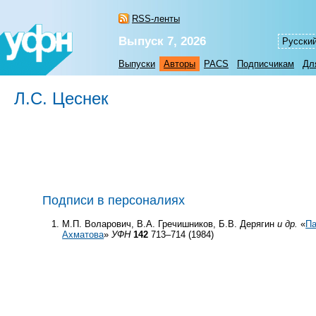
RSS-ленты
Выпуск 7, 2026
Русски
Выпуски
Авторы
PACS
Подписчикам
Дл
Л.С. Цеснек
Подписи в персоналиях
М.П. Воларович, В.А. Гречишников, Б.В. Дерягин
и др.
«
Па
Ахматова
»
УФН
142
713–714 (1984)