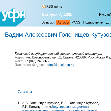
RSS-ленты
Выпуск 7, 2026
Русски
Выпуски
Авторы
PACS
Подписчикам
Дл
Вадим Алексеевич Голенищев-Кутузо
Казанский государственный энергетический институт
Адрес:
ул. Красносельская 51, Казань, 420066, Российская Ф
Факс:
+7 (843) 243 86 73
Электронный адрес:
adm@kspei.kcu.ru
Статьи
1
А.В. Голенищев-Кутузов, В.А. Голенищев-Кутузов,
Р.И. Калимуллин «
Индуцированные домены
и периодические доменные структуры в электро-