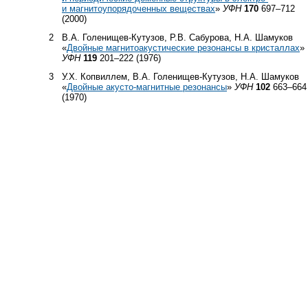
и магнитоупорядоченных веществах
»
УФН
170
697–712
(2000)
2
В.А. Голенищев-Кутузов, Р.В. Сабурова, Н.А. Шамуков
«
Двойные магнитоакустические резонансы в кристаллах
»
УФН
119
201–222 (1976)
3
У.Х. Копвиллем, В.А. Голенищев-Кутузов, Н.А. Шамуков
«
Двойные акусто-магнитные резонансы
»
УФН
102
663–664
(1970)