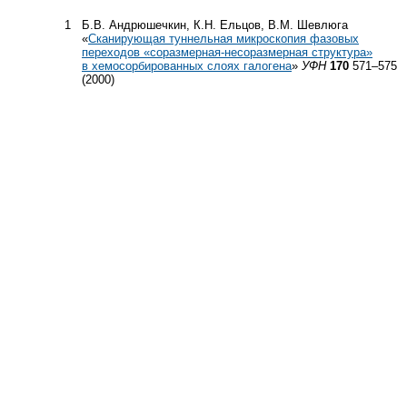
1
Б.В. Андрюшечкин, К.Н. Ельцов, В.М. Шевлюга
«
Сканирующая туннельная микроскопия фазовых
переходов «соразмерная-несоразмерная структура»
в хемосорбированных слоях галогена
»
УФН
170
571–575
(2000)