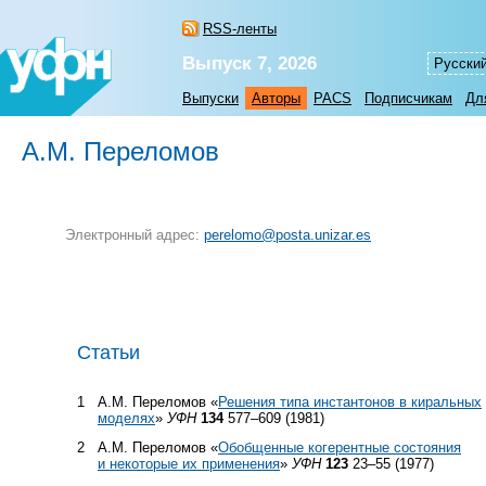
RSS-ленты
Выпуск 7, 2026
Русски
Выпуски
Авторы
PACS
Подписчикам
Дл
А.М. Переломов
Электронный адрес:
perelomo@posta.unizar.es
Статьи
1
А.М. Переломов «
Решения типа инстантонов в киральных
моделях
»
УФН
134
577–609 (1981)
2
А.М. Переломов «
Обобщенные когерентные состояния
и некоторые их применения
»
УФН
123
23–55 (1977)