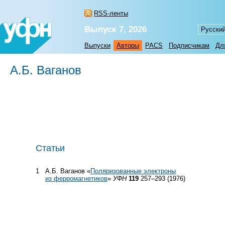
RSS-ленты
Выпуск 7, 2026
Русски
Выпуски
Авторы
PACS
Подписчикам
Дл
А.Б. Ваганов
Статьи
1
А.Б. Ваганов «
Поляризованные электроны
из ферромагнетиков
»
УФН
119
257–293 (1976)