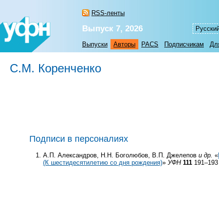
RSS-ленты
Выпуск 7, 2026
Русски
Выпуски
Авторы
PACS
Подписчикам
Дл
С.М. Коренченко
Подписи в персоналиях
А.П. Александров, Н.Н. Боголюбов, В.П. Джелепов
и др.
«
(К шестидесятилетию со дня рождения)
»
УФН
111
191–193 