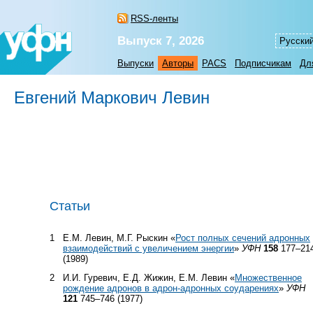
RSS-ленты
Выпуск 7, 2026
Русски
Выпуски
Авторы
PACS
Подписчикам
Дл
Евгений Маркович Левин
Статьи
1
Е.М. Левин, М.Г. Рыскин «
Рост полных сечений адронных
взаимодействий с увеличением энергии
»
УФН
158
177–21
(1989)
2
И.И. Гуревич, Е.Д. Жижин, Е.М. Левин «
Множественное
рождение адронов в адрон-адронных соударениях
»
УФН
121
745–746 (1977)