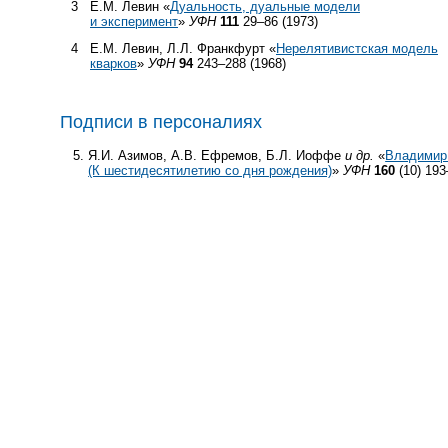
3
Е.М. Левин «
Дуальность, дуальные модели
и эксперимент
»
УФН
111
29–86 (1973)
4
Е.М. Левин, Л.Л. Франкфурт «
Нерелятивистская модель
кварков
»
УФН
94
243–288 (1968)
Подписи в персоналиях
Я.И. Азимов, А.В. Ефремов, Б.Л. Иоффе
и др.
«
Владимир
(К шестидесятилетию со дня рождения)
»
УФН
160
(10) 193