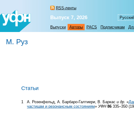
RSS-ленты
Выпуск 7, 2026
Русски
Выпуски
Авторы
PACS
Подписчикам
Дл
М. Руз
Статьи
1
А. Розенфельд, А. Барбаро-Галтиери, В. Баркас
и др.
«
Да
частицам и резонансным состояниям
»
УФН
86
335–350 (19