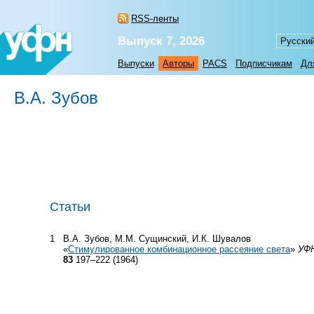
RSS-ленты
Выпуск 7, 2026
Русски
Выпуски
Авторы
PACS
Подписчикам
Дл
В.А. Зубов
Статьи
1
В.А. Зубов, М.М. Сущинский, И.К. Шувалов
«
Стимулированное комбинационное рассеяние света
»
УФ
83
197–222 (1964)